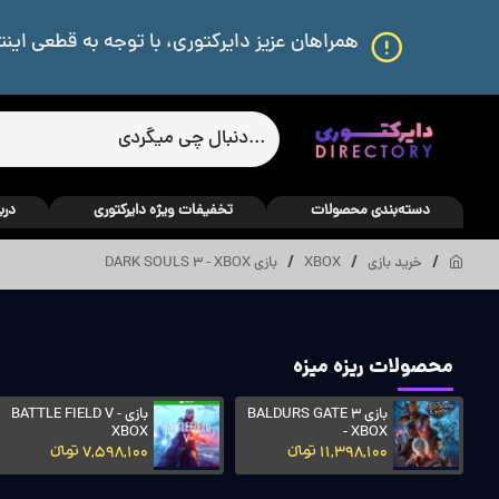
همراهان عزیز دایرکتوری، با توجه به قطعی اینت
دسته‌بندی محصولات
تخفیفات ویژه دایرکتوری
درب
خرید بازی
XBOX
بازی DARK SOULS 3 - XBOX
محصولات ریزه میزه
بازی BALDURS GATE 3
بازی BATTLE FIELD V -
XBOX
- XBOX
11,398,100 تومانءءء
7,598,100 تومانءءء