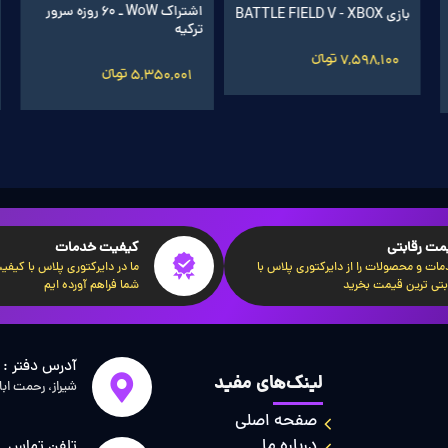
اشتراک گیرآپ بوستر 1 ماهه
اشتراک WoW ـ 60 روزه سرور
بازی BATTLE FIELD V - XBOX
ترکیه
720,005 تومانءءء
7,598,100 تومانءءء
5,350,001 تومانءءء
مت رقابتی
کیفیت خدمات
ات و محصولات را از دایرکتوری پلاس با
ما در دایرکتوری پلاس با کیفیت‌
بتی ترین قیمت بخرید
شما فراهم آورده ایم
آدرس دفتر :
لینک‌های مفید
شیراز، رحمت اب
صفحه اصلی
درباره ما
تلفن تماس