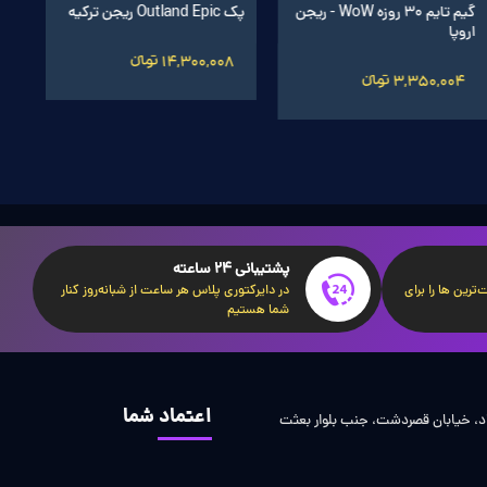
گیم تایم 30 روزه WoW - ریجن
پک Outland Epic ریجن ترکیه
اروپا
14,300,008 تومانءءء
3,350,004 تومانءءء
پشتیبانی 24 ساعته
ترین ها را برای
در دایرکتوری پلاس هر ساعت از شبانه‌روز کنار
شما هستیم
اعتماد شما
اد، خیابان قصردشت، جنب بلوار بعثت