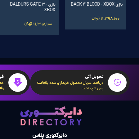
اشتراک 60 روزه World of
بازی World of Warcraft®:
بازی BACK 4 BLOOD - XBOX
بازی BALDURS GATE 3 -
Warcraft سرور اروپا
Midnight ریجن اروپا
XBOX
11,398,100 تومانءءء
5,350,001 تومانءءء
8,200,001 تومانءءء
11,398,100 تومانءءء
تحویل آنی
قی
دریافت سریال محصول خریداری شده بلافاصله
خدم
پس از پرداخت
رقا
دایرکتوری پلاس