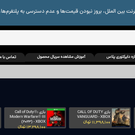
رنت بین الملل، بروز نبودن قیمت‌ها و عدم دسترسی به پلتفرم‌ها،
اره دایرکتوری پلاس
آموزش مشاهده سریال محصول
تماس با م
بازی CALL OF DUTY
بازی Call of Duty®:
Modern Warfare® III
VANGUARD - XBOX
(2023) - XBOX
11,398,100 تومانءءء
13,298,100 تومانءءء