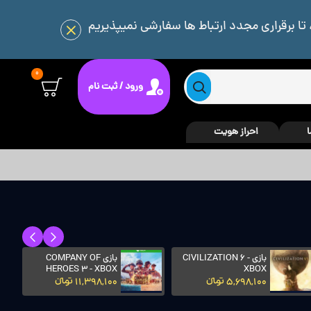
 تا برقراری مجدد ارتباط ها سفارشی نمیپذیریم
0
ورود / ثبت نام
ا
احراز هویت
بازی CIVILIZATION 6 -
بازی COMPANY OF
HEROES 3 - XBOX
XBOX
5,698,100 تومانءءء
11,398,100 تومانءءء