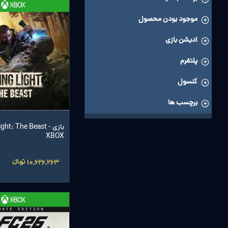
موجود بودن محصول
ادیشن بازی
پلتفرم
کنسول
برچسب ها
بازی ight: The Beast
XBOX
10,626,263 تومانءءء