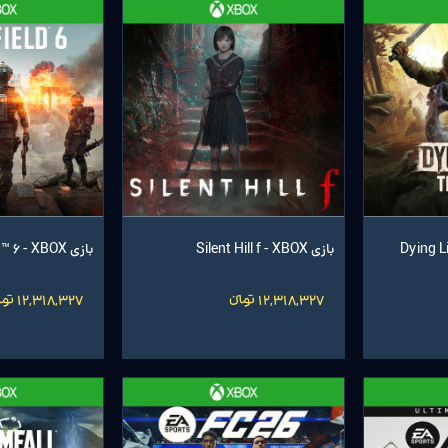
Dying L -
بازی Silent Hill f - XBOX
بازی Battlefield™ 6 - XBOX
12,318,327 تومانءءء
12,318,327 تومانءءء