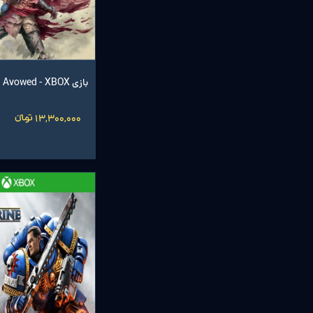
بازی Avowed - XBOX
13,300,000 تومانءءء