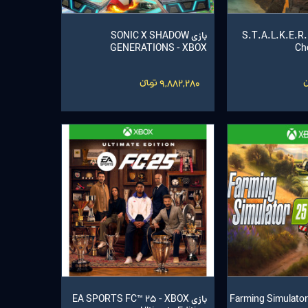
S.T.A.L.K.E.R. 2: 
بازی SONIC X SHADOW
GENERATIONS - XBOX
Ch
9,882,280 تومانءءء
بازی EA SPORTS FC™ 25 - XBOX