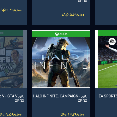
XBOX
9,498,100 تومانءءء
5,698,100 تومانءءء
EA SPORTS F
بازی HALO INFINITE: CAMPAIGN -
بازی  - GTA V
XBOX
XBOX
13,298,100 تومانءءء
7,598,100 تومانءءء