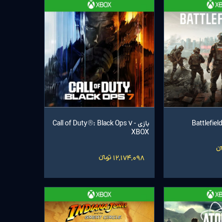
بازی Call of Duty®: Black Ops 7 -
XBOX
12,174,098 تومانءءء