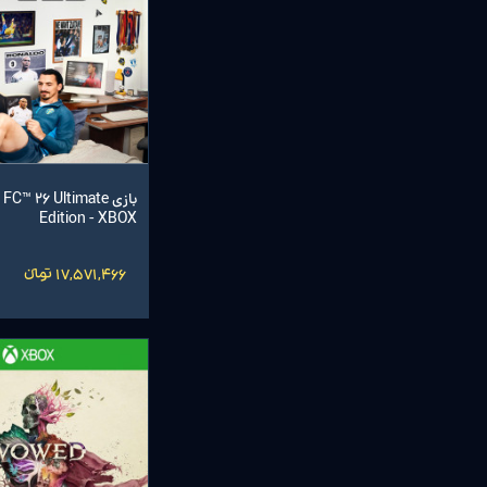
بازی ™ 26 Ultimate
Edition - XBOX
17,571,466 تومانءءء