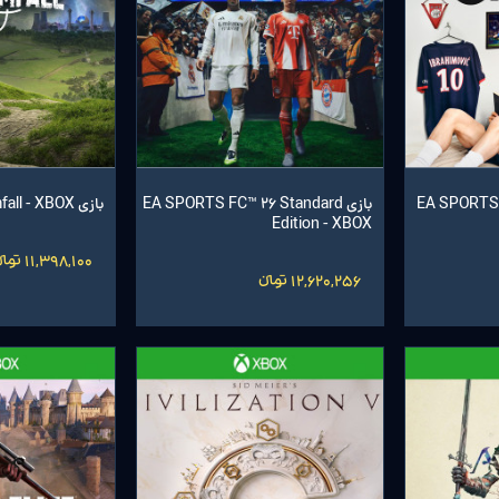
EA SPORTS FC
بازی EA SPORTS FC™ 26 Standard
بازی Atomfall - XBOX
Edition - XBOX
11,398,100 تومانءءء
12,620,256 تومانءءء