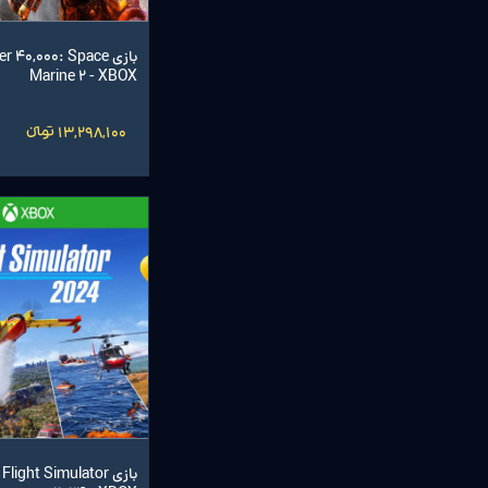
بازی 40,000: Space
Marine 2 - XBOX
13,298,100 تومانءءء
بازی light Simulator