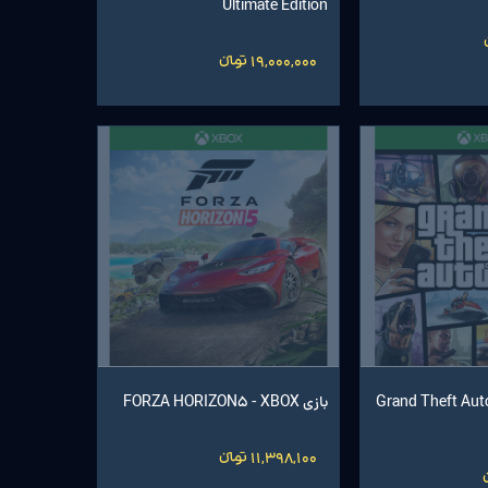
Ultimate Edition
19,000,000 تومانءءء
Grand Theft Auto V
بازی FORZA HORIZON5 - XBOX
11,398,100 تومانءءء