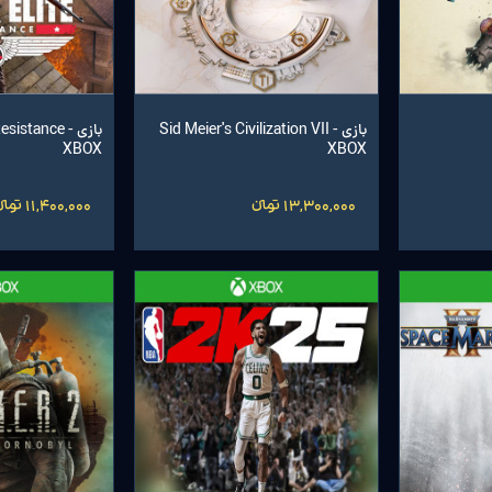
بازی Sid Meier's Civilization VII -
بازی esistance
XBOX
XBOX
13,300,000 تومانءءء
11,400,000 تومانءءء