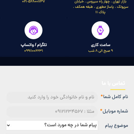
بازار تهران ، چهار راه سیروس ، خیابان
021-56800737
سرپولک ، پاساژ مطهری ، طبقه همکف ،
پلاک 11
ساعت کاری
تلگرام / واتساپ
9 صبح الی 8 شب
09911006231
تماس با ما
نام کامل شما
شماره موبایل
موضوع پیام