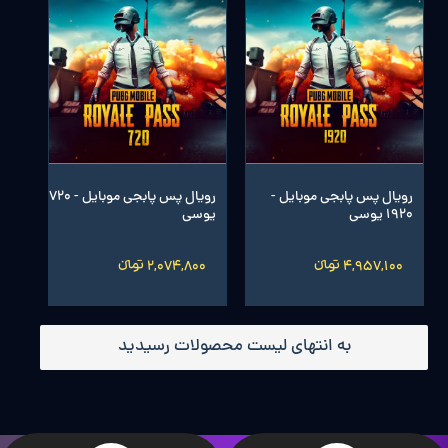
رویال پس پابجی موبایل -
رویال پس پابجی موبایل - 720
1920 یوسی
یوسی
4,957,100 تومانءءء
2,074,800 تومانءءء
به انتهای لیست محصولات رسیدید