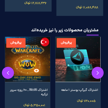
12,818,236 تومانءءء
11,068,488 تومانءءء
مشتریان محصولات زیر را نیز خریده‌اند
پرفروش
پرفروش
اشتراک گیرآپ بوستر 1 ماهه
اشتراک WoW ـ 60 روزه سرور
ترکیه
720,005 تومانءءء
5,350,001 تومانءءء