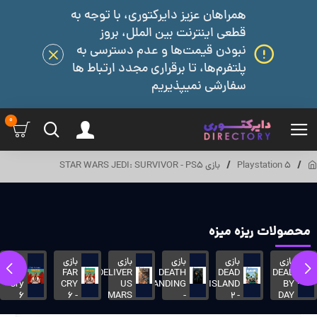
همراهان عزیز دایرکتوری، با توجه به
قطعی اینترنت بین الملل، بروز
نبودن قیمت‌ها و عدم دسترسی به
پلتفرم‌ها، تا برقراری مجدد ارتباط ها
سفارشی نمیپذیریم
0
Playstation 5
بازی STAR WARS JEDI: SURVIVOR - PS5
محصولات ریزه میزه
بازی
بازی
بازی
بازی
بازی
بازی
Far
FAR
DELIVER
DEATH
DEAD
DEAD
Cy
Cry
CRY
US
STRANDING
ISLAND
BY
6
6 -
MARS
-
2 -
DAY
LIGHT
PS5
PS5
-
PS5
ظرفیتی