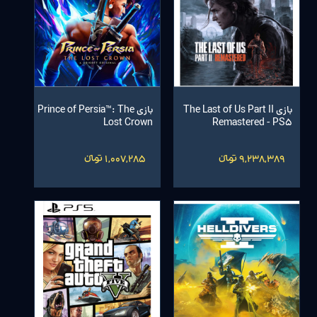
بازی The Last of Us Part II
بازی Prince of Persia™: The
Lost Crown
Remastered - PS5
9,238,389 تومانءءء
1,007,285 تومانءءء