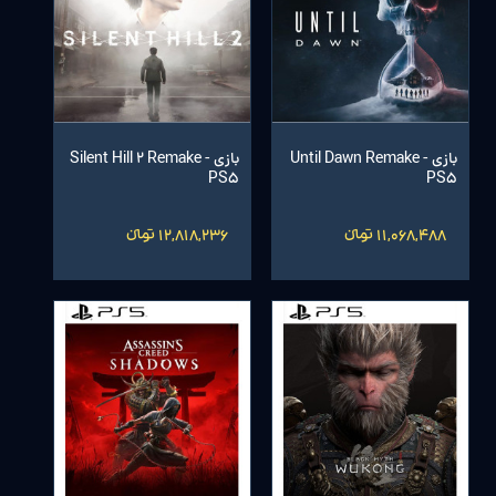
بازی Until Dawn Remake -
بازی Silent Hill 2 Remake -
PS5
PS5
11,068,488 تومانءءء
12,818,236 تومانءءء