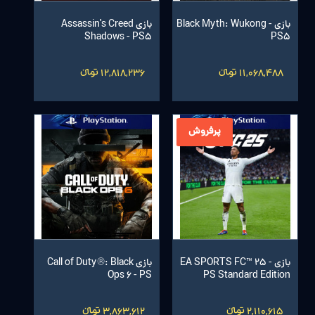
بازی Black Myth: Wukong -
بازی Assassin's Creed
Shadows - PS5
PS5
11,068,488 تومانءءء
12,818,236 تومانءءء
پرفروش
بازی EA SPORTS FC™ 25 -
بازی Call of Duty®: Black
Ops 6 - PS
PS Standard Edition
2,110,615 تومانءءء
3,863,612 تومانءءء