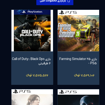
بارگزاری محصولات قبلی
بازی Farming Simulator 25
بازی Call of Duty: Black Ops
- PS5
6 ظرفیتی
7,569,106 تومانءءء
7,575,566 تومانءءء