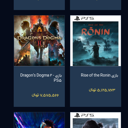
بازی Rise of the Ronin
بازی Dragon's Dogma 2 -
PS5
5,125,763 تومانءءء
7,575,566 تومانءءء