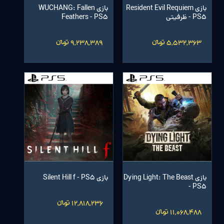
بازی Resident Evil Requiem
بازی WUCHANG: Fallen
- PS5 ظرفیتی
Feathers - PS5
5,532,363 تومانءءء
9,238,389 تومانءءء
بازی Dying Light: The Beast
بازی Silent Hill f - PS5
- PS5
12,818,236 تومانءءء
11,068,488 تومانءءء