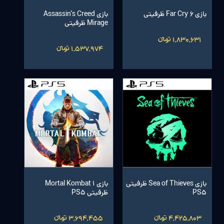
بازی Far Cry 6 ظرفیتی
بازی Assassin's Creed
Mirage ظرفیتی
1,830,631 تومانءءء
1,537,974 تومانءءء
بازی Sea of Thieves ظرفیتی
بازی Mortal Kombat 1
PS5
ظرفیتی PS5
4,425,803 تومانءءء
3,694,455 تومانءءء