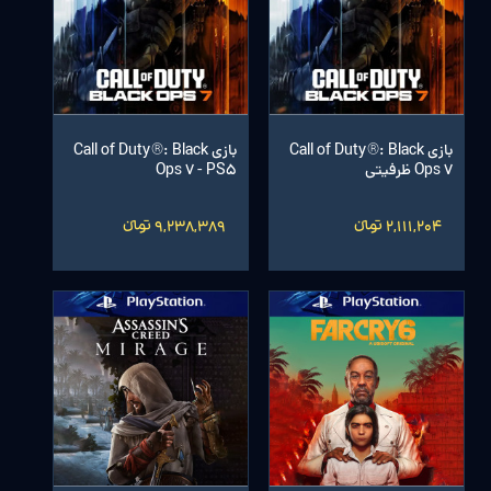
بازی Call of Duty®: Black
بازی Call of Duty®: Black
Ops 7 ظرفیتی
Ops 7 - PS5
2,111,204 تومانءءء
9,238,389 تومانءءء