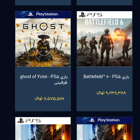
بازی Battlefield™ 6 - PS5
بازی ghost of Yotei - PS5
ظرفیتی
9,238,389 تومانءءء
7,575,566 تومانءءء