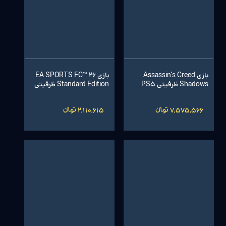
بازی Assassin's Creed
بازی EA SPORTS FC™ 26
Shadows ظرفیتی PS5
Standard Edition ظرفیتی
7,575,566 تومانءءء
2,110,615 تومانءءء