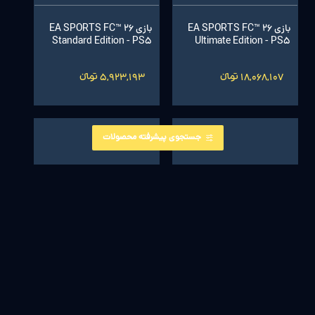
بازی EA SPORTS FC™ 26
بازی EA SPORTS FC™ 26
Standard Edition - PS5
Ultimate Edition - PS5
18,068,107 تومانءءء
5,923,193 تومانءءء
جستجوی پیشرفته محصولات
بازی Death Stranding 2: On
بازی High on Life - PS5
The Beach - PS5
7,569,106 تومانءءء