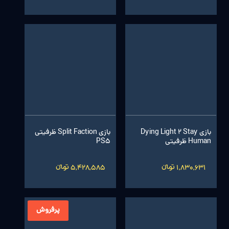
بازی Dying Light 2 Stay
بازی Split Faction ظرفیتی
Human ظرفیتی
PS5
1,830,631 تومانءءء
5,428,585 تومانءءء
پرفروش