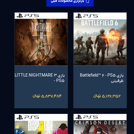
بارگزاری محصولات قبلی
بازی Battlefield™ 6 - PS5
بازی LITTLE NIGHTMARE 3
ظرفیتی
- PS5
5,126,352 تومانءءء
5,837,484 تومانءءء