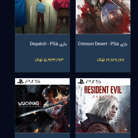
بازی Crimson Desert - PS5
بازی Dispatch - PS5
12,819,167 تومانءءء
5,923,193 تومانءءء