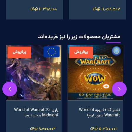
11,068,507 تومانءءء
11,398,100 تومانءءء
مشتریان محصولات زیر را نیز خریده‌اند
پرفروش
پرفروش
اشتراک 60 روزه World of
بازی World of Warcraft®:
Warcraft سرور اروپا
Midnight ریجن اروپا
5,350,001 تومانءءء
8,800,002 تومانءءء