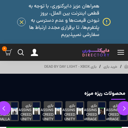
همراهان عزیز دایرکتوری، با توجه به
قطعی اینترنت بین الملل، بروز
نبودن قیمت‌ها و عدم دسترسی به
پلتفرم‌ها، تا برقراری مجدد ارتباط ها
سفارشی نمیپذیریم
0
خرید بازی
بازی DEAD BY DAY LIGHT - XBOX
محصولات ریزه میزه
بازی
بازی
بازی
بازی
بازی
بازی
SSINS
ASSASSINS
ASSASSINS
ASSASSINS
ASSASSINS
ASSASSINS
ASS
CREED
CREED
CREED
CREED
CREED
CREED
HALLA
UNITY
UNITY
UNITY
MIRAGE
MIRAGE
-
-
-
- PC
-
-