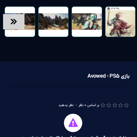
بازی Avowed - PS5
بر اساس 0 نظر
-
نظر بدهید