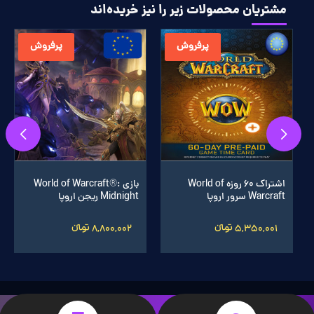
مشتریان محصولات زیر را نیز خریده‌اند
پرفروش
پرفروش
اشتراک 60 روزه World of
بازی World of Warcraft®:
Warcraft سرور اروپا
Midnight ریجن اروپا
5,350,001 تومانءءء
8,800,002 تومانءءء