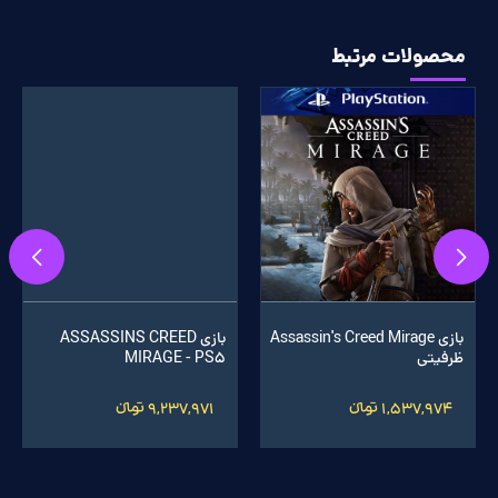
محصولات مرتبط
بازی Assassin's Creed Mirage
بازی ASSASSINS CREED
ظرفیتی
MIRAGE - PS5
1,537,974 تومانءءء
9,237,971 تومانءءء