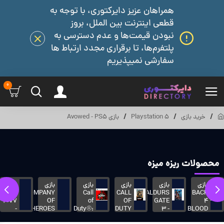
همراهان عزیز دایرکتوری، با توجه به
قطعی اینترنت بین الملل، بروز
نبودن قیمت‌ها و عدم دسترسی به
پلتفرم‌ها، تا برقراری مجدد ارتباط ها
سفارشی نمیپذیریم
0
خرید بازی
Playstation 5
بازی Avowed - PS5
محصولات ریزه میزه
بازی
بازی
بازی
بازی
بازی
بازی
rpunk
COMPANY
Call
CALL
BALDURS
BACK
2077
OF
of
OF
GATE
4
-
HEROES
Duty®:
DUTY
3 -
BLOOD
PS5
3 -
Modern
VANGUARD
PS5
-