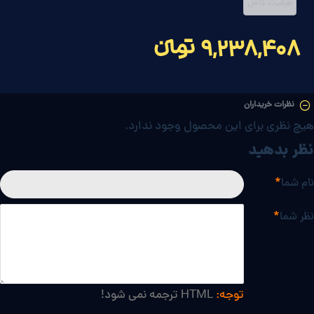
ظرفیت کامل
9,238,408 تومانءءء
نظرات خریداران
هیچ نظری برای این محصول وجود ندارد.
نظر بدهید
نام شما
نظر شما
توجه:
HTML ترجمه نمی شود!