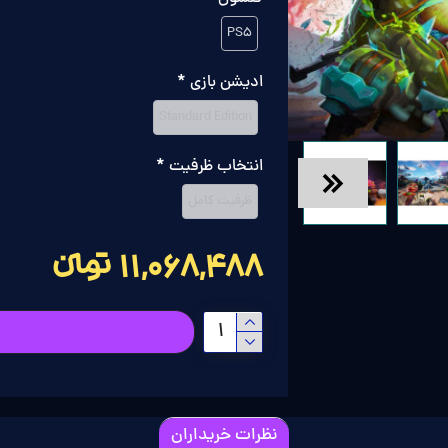
PS5
ادیشن بازی
Standard Edition
انتخاب ظرفیت
ظرفیت کامل
11,068,488 تومانءءء
نظرات خریداران