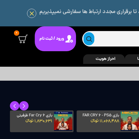
 تا برقراری مجدد ارتباط ها سفارشی نمیپذیریم
0
ورود / ثبت نام
ا
احراز هویت
بازی Grand Ttheft Auto
بازی Helldrivers™ 2 -
PS5
V - GTA V PS5
7,569,106 تومانءءء
3,025,807 تومانءءء