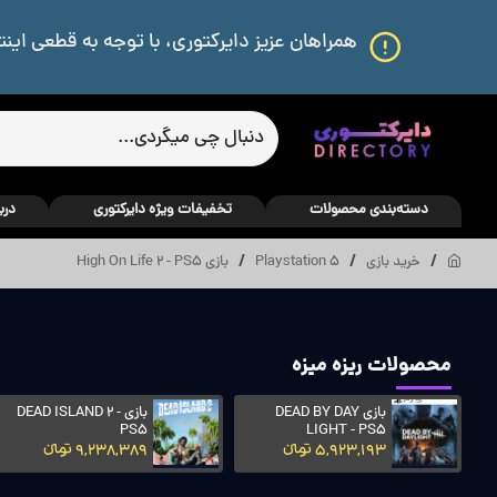
همراهان عزیز دایرکتوری، با توجه به قطعی اینت
دسته‌بندی محصولات
تخفیفات ویژه دایرکتوری
درب
خرید بازی
Playstation 5
بازی High On Life 2 - PS5
محصولات ریزه میزه
بازی FINAL FANTASY
بازی FORSPOKEN -
PS5
XVI - PS5
9,238,389 تومانءءء
12,818,236 تومانءءء