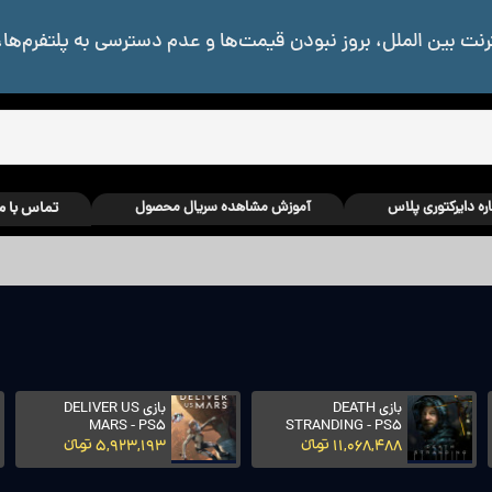
رنت بین الملل، بروز نبودن قیمت‌ها و عدم دسترسی به پلتفرم‌ها،
اره دایرکتوری پلاس
آموزش مشاهده سریال محصول
تماس با م
بازی Forza Horizon 5 -
بازی God of War
Ragnarök - PS5
PS5
11,068,488 تومانءءء
12,818,236 تومانءءء