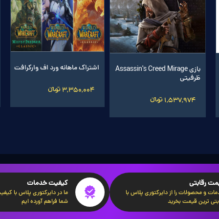
 اگزیت لگ 1 ماهه
اشتراک 60 روزه World of
بازی 
بازی ASSASSINS CREED
بازی ATOMIC HEART - PS5
بازی BACK 4 BLOOD - PS5
Warcraft سرور اروپا
Midnight ریجن ارو
VALHALLA - 
1,2 تومانءءء
12,818,236 تومانءءء
,068,488
5,350,001 تومانءءء
8,200,001 توم
11,068 تومانءءء
مت رقابتی
کیفیت خدمات
ات و محصولات را از دایرکتوری پلاس با
ما در دایرکتوری پلاس با کیفیت‌
بتی ترین قیمت بخرید
شما فراهم آورده ایم