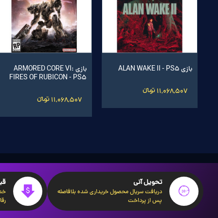
اشتراک ماهانه ورد اف واركرافت
اشتراک
بازی Assassin's Creed Mirage
بازی ASSASSINS CREED
رفیتی
MIRAGE - PS5
PS5
3,350,004 تومانءءء
50,010
1,537,974 تومانءءء
9,237,971 تومانءءء
,488
تحویل آنی
قی
دریافت سریال محصول خریداری شده بلافاصله
خدم
پس از پرداخت
رقا