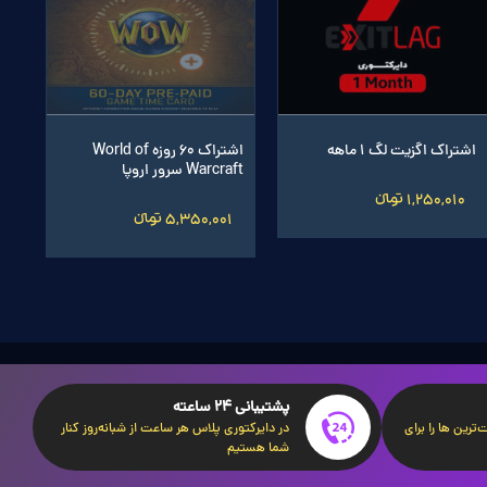
World of Warcraft®:
اشتراک گیرآپ بوستر 1 ماهه
بازی BALDURS GATE 3 - PS5
پا
اروپا
720,005 تومانءءء
11 تومانءءء
12,818,236 تومانءءء
انءءء
3,350,004 تومانءء
پشتیبانی 24 ساعته
ترین ها را برای
در دایرکتوری پلاس هر ساعت از شبانه‌روز کنار
شما هستیم