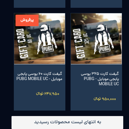
پرفروش
گیفت کارت 325 یوسی
گیفت کارت 60 یوسی پابجی
پابجی موبایل - PUBG
موبایل - PUBG MOBILE UC
MOBILE UC
247,950 تومانءءء
950,000 تومانءءء
به انتهای لیست محصولات رسیدید