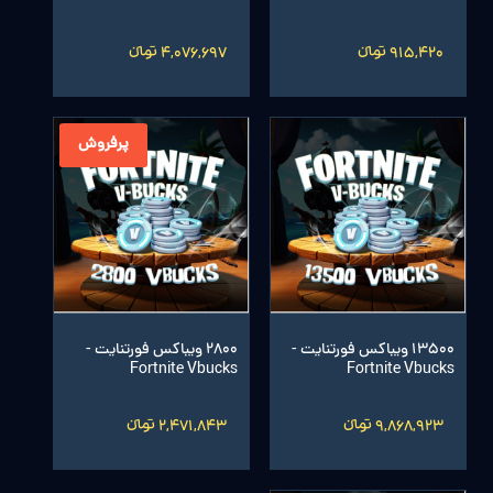
915,420 تومانءءء
4,076,697 تومانءءء
پرفروش
13500 ویباکس فورتنایت -
2800 ویباکس فورتنایت -
Fortnite Vbucks
Fortnite Vbucks
9,868,923 تومانءءء
2,471,843 تومانءءء