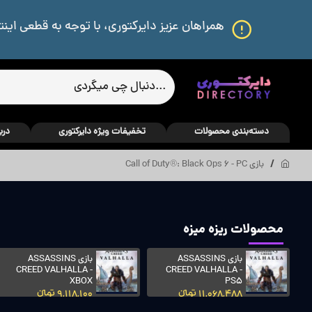
همراهان عزیز دایرکتوری، با توجه به قطعی اینت
دسته‌بندی محصولات
تخفیفات ویژه دایرکتوری
درب
بازی Call of Duty®: Black Ops 6 - PC
محصولات ریزه میزه
بازی ASSASSINS
بازی ASSASSINS
CREED VALHALLA -
CREED VALHALLA -
XBOX
PS5
11,068,488 تومانءءء
9,118,100 تومانءءء