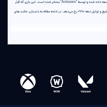
بازی Call of Duty Black Ops 6 جدیدترین نسخه از سری بازی‌های محبوب "Call of Duty" است که توسط استودیوهای (Treyarch و Raven Software) توسعه داده شده و توسط "Activision" منتشر شده است. این بازی که قرار
است در ۲۵ اکتبر ۲۰۲۴ (4 آبان ماه) منتشر شود، به بازیکنان تجربه‌ای جدید و هیجان‌انگیز از عملیات‌های مخفی و جاسوسی ارائه می‌دهد که در دوران جنگ خلیج و اوایل دهه ۱۹۹۰ رخ می‌دهد. در ادامه مقاله به داستان، حالت های
داستان بازی Call of Duty Black Ops 6 در اوایل دهه ۱۹۹۰ و پس از پایان جنگ سرد اتفاق می‌افتد. بازیکنان در نقش تیمی از مأموران ویژه به رهبری فرانک وودز، یکی از شخصیت‌های قدیمی سری Black Ops، قرار می‌گیرند. تیم
ایتکاران، توطئه‌گران واقعی را شکست دهند و نام خود را پاک کنند.
 داستانی پر از پیچ و خم می‌کند. بازیکنان در طول بازی می‌توانند از تجهیزات و سلاح‌های
 تاکتیکی مختلف، مأموریت‌ها را به پایان برسانند. یکی از ویژگی‌های جدید این نسخه، "Omnimovement" است که به بازیکنان اجازه می‌دهد در هر جهتی حرکت کنند و از مانورهای پیچیده‌تری
FC25
Xbox
WOW
Valoran