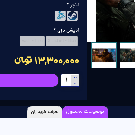
لانچر
ادیشن بازی
Vault Edition
Standard Edition
13,300,000 تومانءءء
توضیحات محصول
نظرات خریداران