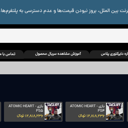
رنت بین الملل، بروز نبودن قیمت‌ها و عدم دسترسی به پلتفرم‌ها،
اره دایرکتوری پلاس
آموزش مشاهده سریال محصول
تماس با م
بازی ATOMIC HEART -
بازی ATOMIC HEART -
PS5
PS4
12,818,236 تومانءءء
12,818,236 تومانءءء