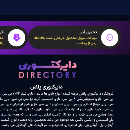
۳۶۰ درجه انجام دهند.
Omnimovement:
این ویژگی به بازیکنان اجازه می‌دهد تا به
بازیکنان را سریع‌تر و روان‌تر می‌کند، بلکه امکان انجام تاکتیک‌های 
تحویل آنی
قی
Intelligent Movement:
دریافت سریال محصول خریداری شده بلافاصله
خدم
سیستم به بازیکنان اجازه می‌دهد تا بیشتر بر روی اهداف خود تمرک
پس از پرداخت
رقا
بهبودهای بصری و صوتی:
علاوه بر بهبودهای ح
شده‌اند تا تجربه‌ای غوطه‌ور کننده برای بازیکنان ایجاد کنند.
دایرکتوری پلاس
این نوآوری‌ها و بهبودها نشان‌دهنده تعهد تیم توسعه‌دهنده به ارائه تجربه‌ای بی‌نظیر و پیشرفته
فروشگاه دایرکتوری پلاس عرضه کننده ان
سیستم مورد نیاز:
سی، بازی نومنز اسکای پی سی ، بازی دستینی 2 پی سی، بازی هیلو ا
پی سی، خرید بازی دس استرندینگ پی سی، خرید بازی بک فور بلاد پی سی، خرید
اویل ویلیج پی سی، خرید بازی مورتال کامبت ایکس پی سی و ... که همه این بازی
حداقل سیستم مورد نیاز:
پلی استیشن و ایکس باکس هم موجود می باشد همچنین ارائه دهنده انواع گیفت کا
آیتونز اپل، گوگل پلی، پلی استیشن، استیم و ... در قیمت های گوناگون می باشد.