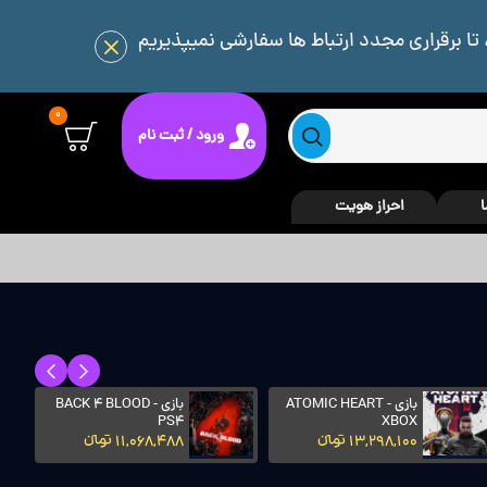
 تا برقراری مجدد ارتباط ها سفارشی نمیپذیریم
0
ورود / ثبت نام
ا
احراز هویت
بازی ATOMIC HEART -
بازی BACK 4 BLOOD -
PS4
XBOX
13,298,100 تومانءءء
11,068,488 تومانءءء