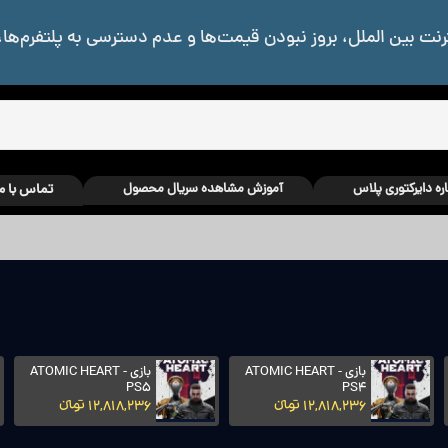
رنت بین الملل، بروز نبودن قیمت‌ها و عدم دسترسی به پلتفرم‌ها،
اره دایرکتوری پلاس
آموزش مشاهده سریال محصول
تماس با م
بازی ATOMIC HEART -
بازی ATOMIC HEART -
PS5
PS4
12,818,236 تومانءءء
12,818,236 تومانءءء