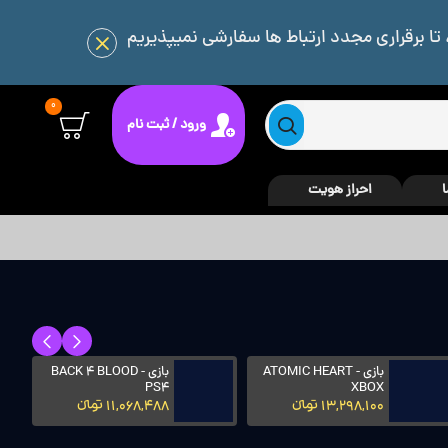
 تا برقراری مجدد ارتباط ها سفارشی نمیپذیریم
0
ورود / ثبت نام
ا
احراز هویت
بازی ATOMIC HEART -
بازی BACK 4 BLOOD -
PS4
XBOX
13,298,100 تومانءءء
11,068,488 تومانءءء