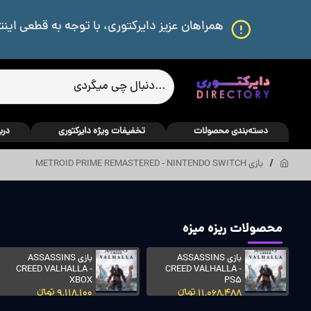
همراهان عزیز دایرکتوری، با توجه به قطعی اینت
دسته‌بندی محصولات
تخفیفات ویژه دایرکتوری
درب
بازی METROID PRIME REMASTERED - NINTENDO SWITCH
محصولات ریزه میزه
بازی ASSASSINS
بازی ASSASSINS
CREED VALHALLA -
CREED VALHALLA -
XBOX
PS5
11,068,488 تومانءءء
9,118,100 تومانءءء