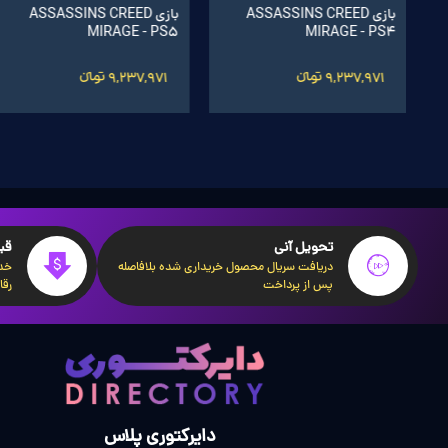
اشتراک 60 روزه World of
بازی World of Warcraft®:
A
بازی ASSASSINS CREED
بازی ASSASSINS CREED
Warcraft سرور اروپا
Midnight ریجن اروپا
MIRAGE - PS5
MIRAGE - PS4
5,350,001 تومانءءء
8,200,001 تومانءءء
9,237,971 تومانءءء
9,237,971 تومانءءء
تحویل آنی
قی
دریافت سریال محصول خریداری شده بلافاصله
خدم
پس از پرداخت
رقا
دایرکتوری پلاس