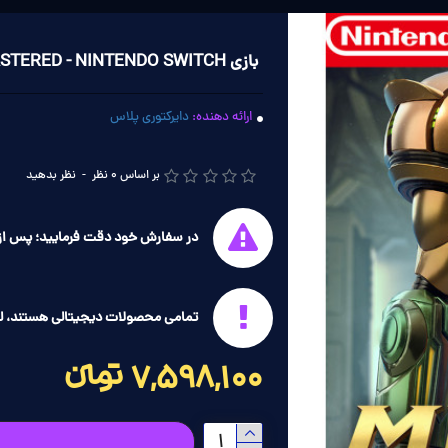
بازی METROID PRIME REMASTERED - NINTENDO SWITCH
ارائه دهنده:
دایرکتوری پلاس
بر اساس 0 نظر
-
نظر بدهید
در سفارش خود دقت فرمایید؛ پس از 
تمامی محصولات دیجیتالی هستند، ل
7,598,100 تومانءءء