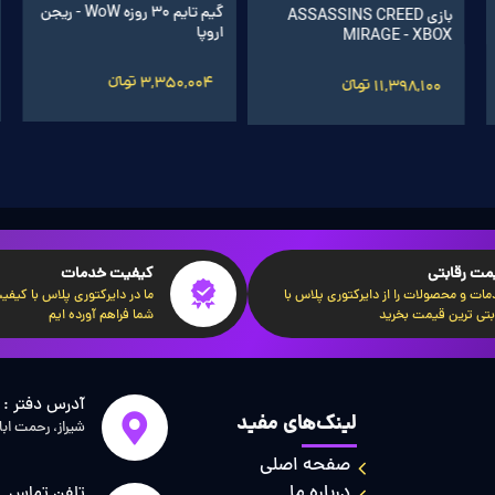
اشتراک گیرآپ بوستر 1 ماهه
گیم تایم 30 روزه WoW - ریجن
بازی ASSASSINS CREED
اروپا
MIRAGE - XBOX
720,005 تومانءءء
3,350,004 تومانءءء
11,398,100 تومانءءء
مت رقابتی
کیفیت خدمات
ات و محصولات را از دایرکتوری پلاس با
ما در دایرکتوری پلاس با کیفیت‌
بتی ترین قیمت بخرید
شما فراهم آورده ایم
آدرس دفتر :
لینک‌های مفید
شیراز، رحمت اب
صفحه اصلی
درباره ما
تلفن تماس