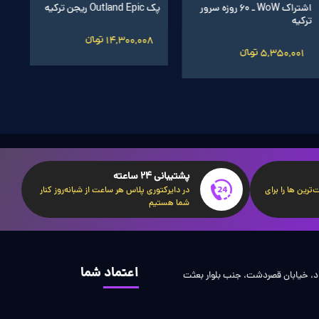
اشتراک WoW ـ 60 روزه سرور
پک Outland Epic ریجن ترکیه
ترکیه
14,300,008 تومانءءء
5,350,001 تومانءءء
پشتیبانی 24 ساعته
ترین ها را برای
در دایرکتوری پلاس هر ساعت از شبانه‌روز کنار
شما هستیم
اعتماد شما
اد، خیابان قصردشت، جنب بلوار بعثت