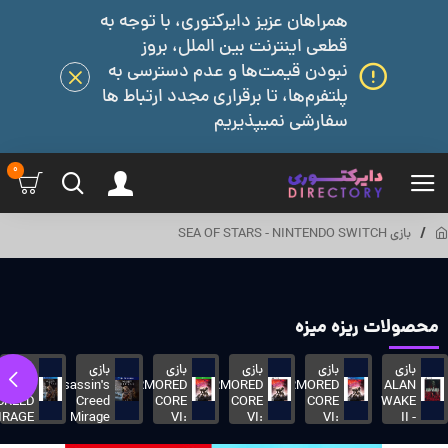
همراهان عزیز دایرکتوری، با توجه به
قطعی اینترنت بین الملل، بروز
نبودن قیمت‌ها و عدم دسترسی به
پلتفرم‌ها، تا برقراری مجدد ارتباط ها
سفارشی نمیپذیریم
0
بازی SEA OF STARS - NINTENDO SWITCH
محصولات ریزه میزه
بازی
بازی
بازی
بازی
بازی
بازی
SSINS
Assassin's
ARMORED
ARMORED
ARMORED
ALAN
CREED
Creed
CORE
CORE
CORE
WAKE
IRAGE
Mirage
VI:
VI:
VI:
II -
PS5
FIRES
FIRES
FIRES
ظرفیتی
-