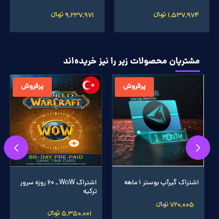
1,537,974 تومانءءء
9,237,971 تومانءءء
مشتریان محصولات زیر را نیز خریده‌اند
پرفروش
پرفروش
اشتراک گیرآپ بوستر 1 ماهه
اشتراک WoW ـ 60 روزه سرور
ترکیه
720,005 تومانءءء
5,350,001 تومانءءء