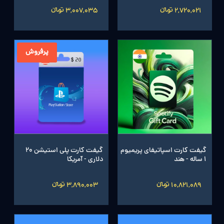
2,720,021 تومانءءء
3,007,035 تومانءءء
پرفروش
گیفت کارت اسپاتیفای پریمیوم
گیفت کارت پلی استیشن 20
1 ساله - هند
دلاری - آمریکا
10,821,089 تومانءءء
3,890,003 تومانءءء