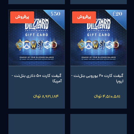
پرفروش
پرفروش
گیفت کارت 20 یورویی بتل‌نت -
گیفت کارت 50 دلاری بتل‌نت -
اروپا
آمریکا
4,510,581 تومانءءء
8,921,184 تومانءءء