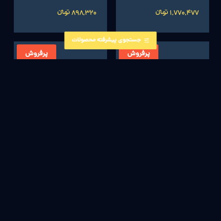
1,770,477 تومانءءء
898,320 تومانءءء
جستجوی پیشرفته محصولات
پرفروش
پرفروش
گیفت کارت 5 دلاری ایکس
گیفت کارت 75 دلاری ایکس
باکس
باکس
996,227 تومانءءء
13,291,298 تومانءءء