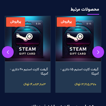
محصولات مرتبط
پرفروش
پرفروش
گیفت کارت استیم 15 دلاری -
گیفت کارت استیم 20 دلاری -
آمریکا
آمریکا
3,215,370 تومانءءء
4,083,803 تومانءءء