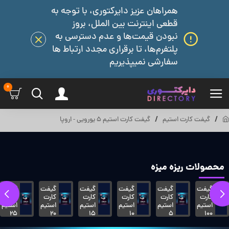
همراهان عزیز دایرکتوری، با توجه به
قطعی اینترنت بین الملل، بروز
نبودن قیمت‌ها و عدم دسترسی به
پلتفرم‌ها، تا برقراری مجدد ارتباط ها
سفارشی نمیپذیریم
0
گیفت کارت استیم
گیفت کارت استیم 5 یورویی - اروپا
محصولات ریزه میزه
گیفت
گیفت
گیفت
گیفت
گیفت
گیفت
کارت
کارت
کارت
کارت
کارت
کارت
استیم
استیم
استیم
استیم
استیم
استیم
25
20
15
10
5
100
دلاری
پوندی
پوندی
پوندی
پوندی
پوندی