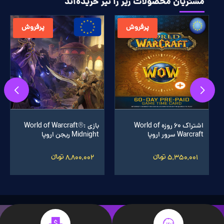
مشتریان محصولات زیر را نیز خریده‌اند
پرفروش
پرفروش
اشتراک 60 روزه World of
بازی World of Warcraft®:
Warcraft سرور اروپا
Midnight ریجن اروپا
5,350,001 تومانءءء
8,800,002 تومانءءء