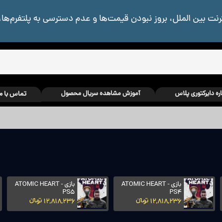
رنت بین الملل، بروز نبودن قیمت‌ها و عدم دسترسی به پلتفرم‌ها،
اره دایرکتوری پلاس
آموزش مشاهده سریال محصول
تماس با م
بازی ARMORED CORE
بازی ARMORED CORE
VI: FIRES OF
VI: FIRES OF
RUBICON - XBOX
RUBICON - PS5
11,068,507 تومانءءء
11,398,100 تومانءءء