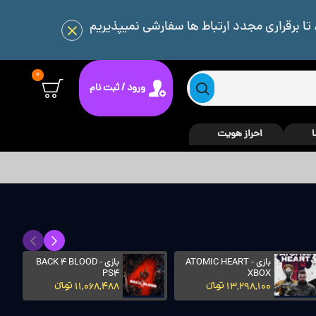
 تا برقراری مجدد ارتباط ها سفارشی نمیپذیریم
0
ورود / ثبت نام
ا
احراز هویت
بازی Assassin's Creed
بازی ASSASSINS
Mirage ظرفیتی
CREED MIRAGE - PS4
1,537,974 تومانءءء
9,237,971 تومانءءء