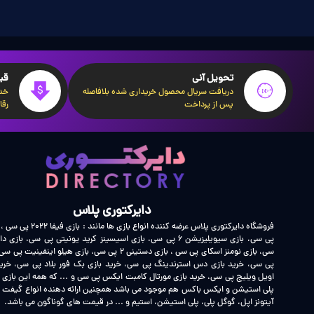
تاریخچه و تحقیق:
تیم سازنده بازی s Creed Shadows
کرده‌اند و با تیم‌های یوبی‌سافت در توکیو و اوزاکا همکاری کرده‌اند.
تحویل آنی
قی
دریافت سریال محصول خریداری شده بلافاصله
خدم
موضوعات بحث‌برانگیز بازی Assassins Creed Shadows:
پس از پرداخت
رقا
انتخاب یاسوکه به عنوان شخصیت اصلی بازی با واکنش‌های متفاوتی مواجه 
و رویکرد جدید به داستان تحسین کرده‌اند.
دایرکتوری پلاس
بازی Assassins Creed Shadows با ترکیبی از استایل‌های مبارزه‌ای متفاوت، محیطی پویا و داستانی جذاب، نوید یک تجربه جدید و هیجان‌انگیز را برای طرفداران این سری بازی‌ها می‌دهد.
فروشگاه دایرکتوری پلاس عرضه کننده ان
قیمت بازی Assassins Creed Shadows در دایرکتوری پلاس:
سی، بازی نومنز اسکای پی سی ، بازی دستینی 2 پی سی، بازی هیلو ا
پی سی، خرید بازی دس استرندینگ پی سی، خرید بازی بک فور بلاد پی سی، خرید
جدیدترین تجربه در دنیای بازی‌های ویدیویی!
اویل ویلیج پی سی، خرید بازی مورتال کامبت ایکس پی سی و ... که همه این بازی
پلی استیشن و ایکس باکس هم موجود می باشد همچنین ارائه دهنده انواع گیفت کا
آیتونز اپل، گوگل پلی، پلی استیشن، استیم و ... در قیمت های گوناگون می باشد.