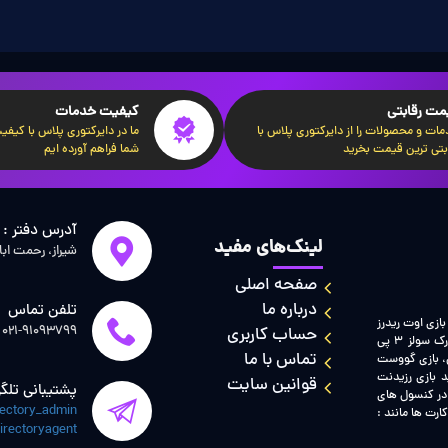
Assassin با مشورت با تاریخ‌دانان و متخصصان فرهنگی ژاپن، تلاش کرده‌اند تا دنیای بازی را به صورت و
مت رقابتی
کیفیت خدمات
ات و محصولات را از دایرکتوری پلاس با
ما در دایرکتوری پلاس با کیفیت‌
بتی ترین قیمت بخرید
شما فراهم آورده ایم
شده است. برخی منتقدان این انتخاب را به دلیل نبود یک شخصیت ژاپنی واقعی مورد ا
آدرس دفتر :
لینک‌های مفید
شیراز، رحمت اب
صفحه اصلی
درباره ما
تلفن تماس
واع بازی ها مانند : بازی فیفا 2022 پی سی ، بازی اوت ریدرز
021-91093799
حساب کاربری
پی سی، بازی سیویلیزیشن 6 پی سی، بازی اسیسینز کرید یونیتی پی سی، بازی دارک سولز 3 پی
تماس با ما
ینفینیت پی سی، بازی گووست
 بازی رزیدنت
قوانین سایت
پشتیبانی تلگر
 در کنسول های
rectory_admin@
رت ها مانند :
irectoryagent@