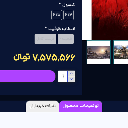
کنسول
PS5
PS4
انتخاب ظرفیت
ظرفیت 2
ظرفیت کامل
7,575,566 تومانءءء
توضیحات محصول
نظرات خریداران