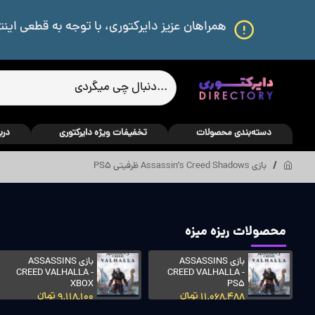
همراهان عزیز دایرکتوری، با توجه به قطعی اینت
دسته‌بندی محصولات
تخفیفات ویژه دایرکتوری
درب
بازی Assassin's Creed Shadows ظرفیتی PS5
محصولات ریزه میزه
بازی ALAN WAKE II -
بازی ARMORED CORE
VI: FIRES OF
PS5
RUBICON - PS4
11,068,507 تومانءءء
11,068,507 تومانءءء