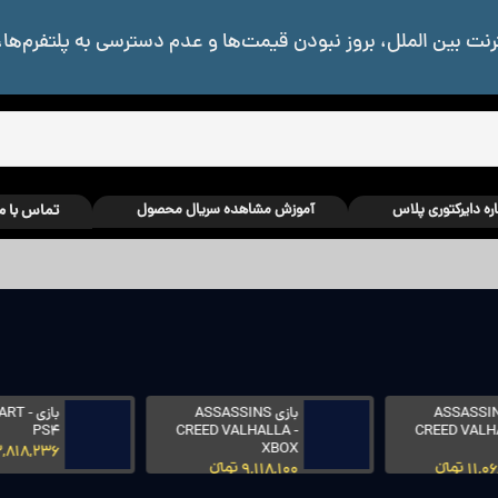
رنت بین الملل، بروز نبودن قیمت‌ها و عدم دسترسی به پلتفرم‌ها،
اره دایرکتوری پلاس
آموزش مشاهده سریال محصول
تماس با م
بازی ATOMIC HEART -
بازی ATOMIC HEART -
PS5
PS4
12,818,236 تومانءءء
12,818,236 تومانءءء