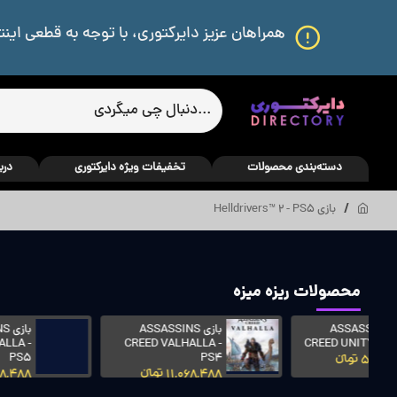
همراهان عزیز دایرکتوری، با توجه به قطعی اینت
دسته‌بندی محصولات
تخفیفات ویژه دایرکتوری
درب
بازی Helldrivers™ 2 - PS5
محصولات ریزه میزه
بازی ASSASSINS
بازی ASSASSINS
CREED VALHALLA -
CREED VALHALLA -
XBOX
PS5
11,068,488 تومانءءء
9,118,100 تومانءءء