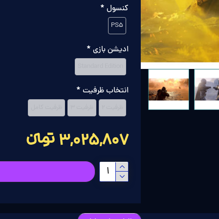
کنسول
PS5
ادیشن بازی
Standard Edition
انتخاب ظرفیت
ظرفیت 2
ظرفیت 3
ظرفیت کامل
3,025,807 تومانءءء