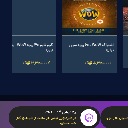
گیم تایم 30 روزه WoW - ریجن
پک Outland Epic ریجن ترکیه
بازی Assassin's Creed Mirage
اروپا
ظرفیتی
14,300,008 تومانءءء
3,350,004 تومانءءء
1,537,974 تومانءءء
پشتیبانی 24 ساعته
ترین ها را برای
در دایرکتوری پلاس هر ساعت از شبانه‌روز کنار
شما هستیم