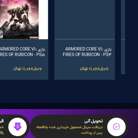
اشتراک 60 روزه World of
بازی World of Warcraft®:
بازی ALAN WAKE II - PS5
بازی ARMORED CORE VI:
Warcraft سرور اروپا
Midnight ریجن اروپا
FIRES OF RUBICON - PS4
11,068,507 تومانءءء
5,350,001 تومانءءء
8,200,001 تومانءءء
11,068,507 تومانءءء
تحویل آنی
قی
دریافت سریال محصول خریداری شده بلافاصله
خدم
پس از پرداخت
رقا