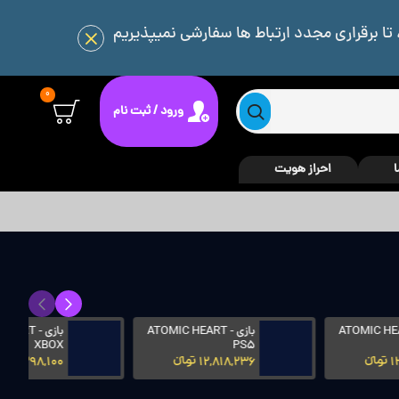
 تا برقراری مجدد ارتباط ها سفارشی نمیپذیریم
0
ورود / ثبت نام
ا
احراز هویت
بازی ATOMIC HEART -
بازی BACK 4 BLOOD -
PS4
XBOX
13,298,100 تومانءءء
11,068,488 تومانءءء