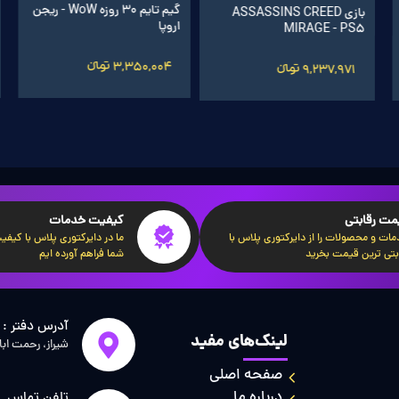
اشتراک گیرآپ بوستر 1 ماهه
گیم تایم 30 روزه WoW - ریجن
بازی ASSASSINS CREED
اروپا
MIRAGE - PS5
720,005 تومانءءء
3,350,004 تومانءءء
9,237,971 تومانءءء
مت رقابتی
کیفیت خدمات
ات و محصولات را از دایرکتوری پلاس با
ما در دایرکتوری پلاس با کیفیت‌
بتی ترین قیمت بخرید
شما فراهم آورده ایم
آدرس دفتر :
لینک‌های مفید
شیراز، رحمت اب
صفحه اصلی
درباره ما
تلفن تماس