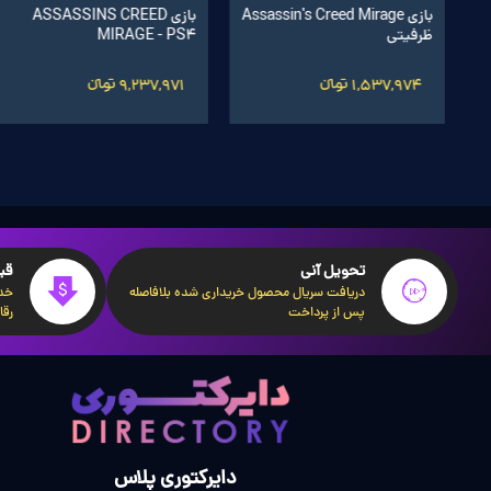
اشتراک 60 روزه World of
بازی World of Warcraft®:
بازی Assassin's Creed Mirage
بازی ASSASSINS CREED
Warcraft سرور اروپا
Midnight ریجن اروپا
ظرفیتی
MIRAGE - PS4
5,350,001 تومانءءء
8,200,001 تومانءءء
1,537,974 تومانءءء
9,237,971 تومانءءء
تحویل آنی
قی
دریافت سریال محصول خریداری شده بلافاصله
خدم
پس از پرداخت
رقا
دایرکتوری پلاس