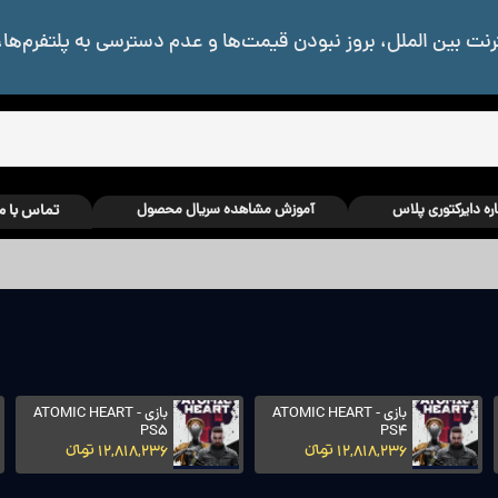
رنت بین الملل، بروز نبودن قیمت‌ها و عدم دسترسی به پلتفرم‌ها،
اره دایرکتوری پلاس
آموزش مشاهده سریال محصول
تماس با م
بازی ATOMIC HEART -
بازی ATOMIC HEART -
PS5
PS4
12,818,236 تومانءءء
12,818,236 تومانءءء