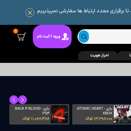
 تا برقراری مجدد ارتباط ها سفارشی نمیپذیریم
0
ورود / ثبت نام
ا
احراز هویت
بازی ATOMIC HEART -
بازی BACK 4 BLOOD -
PS4
XBOX
13,298,100 تومانءءء
11,068,488 تومانءءء