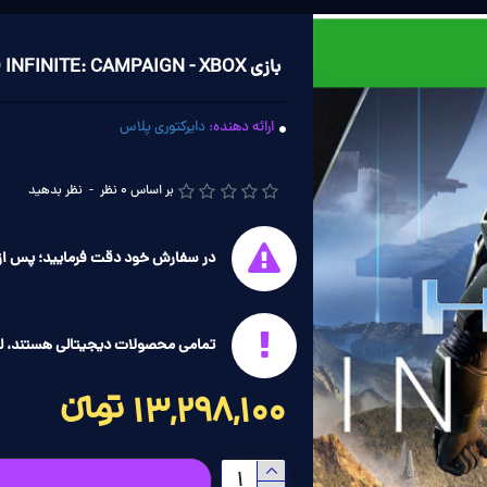
بازی HALO INFINITE: CAMPAIGN - XBOX
ارائه دهنده:
دایرکتوری پلاس
بر اساس 0 نظر
-
نظر بدهید
در سفارش خود دقت فرمایید؛ پس از 
تمامی محصولات دیجیتالی هستند، ل
13,298,100 تومانءءء