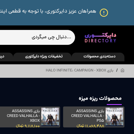
همراهان عزیز دایرکتوری، با توجه به قطعی اینت
دسته‌بندی محصولات
تخفیفات ویژه دایرکتوری
درب
بازی HALO INFINITE: CAMPAIGN - XBOX
محصولات ریزه میزه
بازی ASSASSINS
بازی ASSASSINS
CREED VALHALLA -
CREED VALHALLA -
XBOX
PS5
11,068,488 تومانءءء
9,118,100 تومانءءء