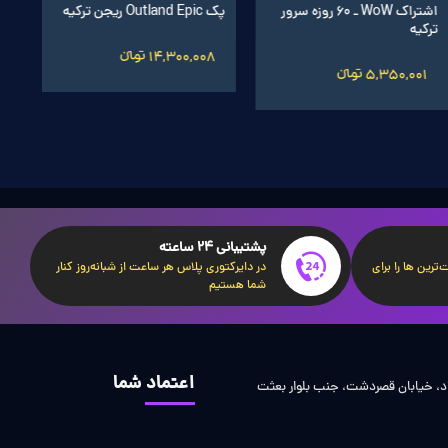
اشتراک WoW ـ 60 روزه سرور
پک Outland Epic ریجن ترکیه
ترکیه
14,300,008 تومانءءء
5,350,001 تومانءءء
پشتیبانی 24 ساعته
ترین ها را برای
در دایرکتوری پلاس هر ساعت از شبانه‌روز کنار
شما هستیم
اعتماد شما
اد، خیابان قصردشت، جنب بلوار بعثت