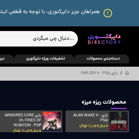
همراهان عزیز دایرکتوری، با توجه به قطعی اینت
دسته‌بندی محصولات
تخفیفات ویژه دایرکتوری
درب
بازی FAR CRY 6 - PS5
محصولات ریزه میزه
بازی ALAN WAKE II -
بازی ARMORED CORE
VI: FIRES OF
PS5
RUBICON - PS4
11,068,507 تومانءءء
11,068,507 تومانءءء