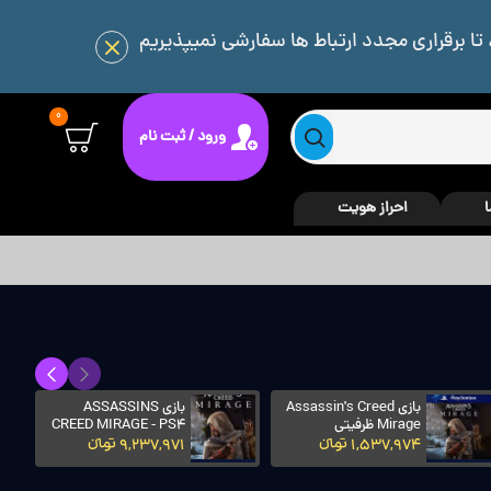
 تا برقراری مجدد ارتباط ها سفارشی نمیپذیریم
0
ورود / ثبت نام
ا
احراز هویت
بازی Assassin's Creed
بازی ASSASSINS
Mirage ظرفیتی
CREED MIRAGE - PS4
1,537,974 تومانءءء
9,237,971 تومانءءء