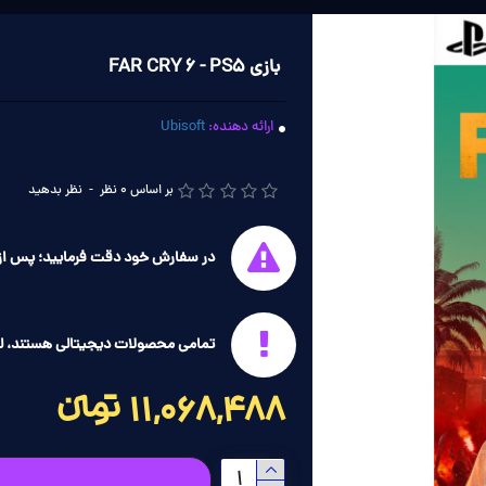
بازی FAR CRY 6 - PS5
ارائه دهنده:
Ubisoft
بر اساس 0 نظر
-
نظر بدهید
در سفارش خود دقت فرمایید؛ پس از 
تمامی محصولات دیجیتالی هستند، ل
11,068,488 تومانءءء