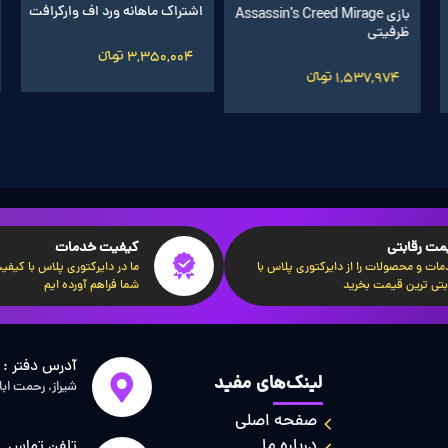
اشتراک ماهانه ورد اف واركرافت
بازی Assassin's Creed Mirage
ظرفیتی
3,350,004 تومانءءء
1,537,974 تومانءءء
مت رقابتی
کیفیت خدمات
ات و محصولات را از دایرکتوری پلاس با
ما در دایرکتوری پلاس با کیفیت‌
بتی ترین قیمت بخرید
شما فراهم آورده ایم
آدرس دفتر :
لینک‌های مفید
شیراز، رحمت اب
صفحه اصلی
درباره ما
تلفن تماس