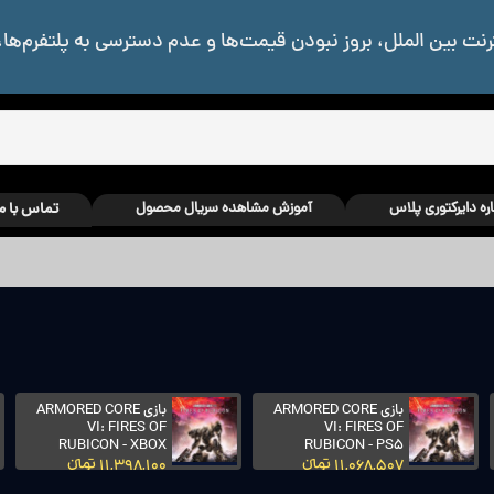
رنت بین الملل، بروز نبودن قیمت‌ها و عدم دسترسی به پلتفرم‌ها،
اره دایرکتوری پلاس
آموزش مشاهده سریال محصول
تماس با م
بازی ARMORED CORE
بازی ARMORED CORE
VI: FIRES OF
VI: FIRES OF
RUBICON - XBOX
RUBICON - PS5
11,068,507 تومانءءء
11,398,100 تومانءءء