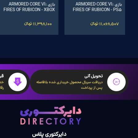
بازی ARMORED CORE VI:
بازی ARMORED CORE VI:
FIRES OF RUBICON - XBOX
FIRES OF RUBICON - PS5
11,068,507 تومانءءء
11,398,100 تومانءءء
تحویل آنی
قی
دریافت سریال محصول خریداری شده بلافاصله
خدم
پس از پرداخت
رقا
دایرکتوری پلاس