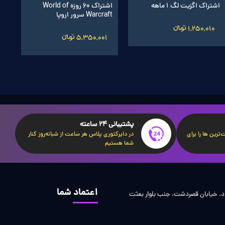
اشتراک اگزیت لگ 1 ماهه
اشتراک 60 روزه World of
Warcraft سرور اروپا
ight
1,250,010 تومانءءء
5,350,001 تومانءءء
1
پشتیبانی 24 ساعته
ترین ها را برای
در دایرکتوری پلاس هر ساعت از شبانه‌روز کنار
شما هستیم
اعتماد شما
اد، خیابان قصردشت، جنب بلوار بعثت