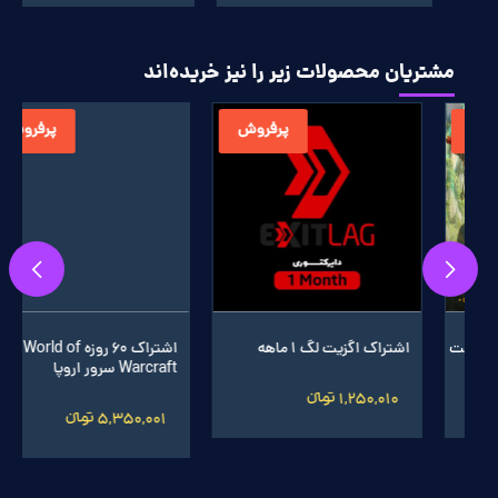
مشتریان محصولات زیر را نیز خریده‌اند
پرفروش
پرفروش
اشتراک 60 روزه World of
بازی World of Warcraft®:
Warcraft سرور اروپا
Midnight ریجن اروپا
5,350,001 تومانءءء
8,200,001 تومانءءء