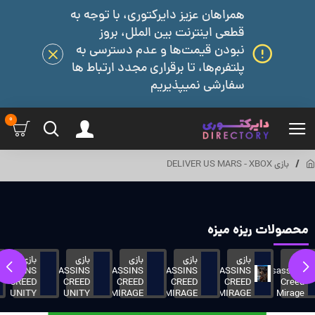
همراهان عزیز دایرکتوری، با توجه به
قطعی اینترنت بین الملل، بروز
نبودن قیمت‌ها و عدم دسترسی به
پلتفرم‌ها، تا برقراری مجدد ارتباط ها
سفارشی نمیپذیریم
0
بازی DELIVER US MARS - XBOX
محصولات ریزه میزه
بازی
بازی
بازی
بازی
بازی
بازی
SSINS
ASSASSINS
ASSASSINS
ASSASSINS
ASSASSINS
ASSASSINS
ASS
CREED
CREED
CREED
CREED
CREED
CREED
HALLA
UNITY
UNITY
UNITY
MIRAGE
MIRAGE
-
-
-
- PC
-
-