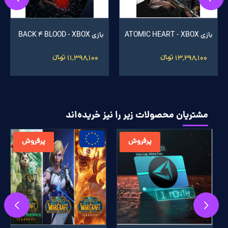
بازی ATOMIC HEART - XBOX
بازی BACK 4 BLOOD - XBOX
13,298,100 تومانءءء
11,398,100 تومانءءء
مشتریان محصولات زیر را نیز خریده‌اند
پرفروش
پرفروش