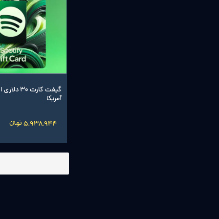
گیفت کارت 30 
آمریکا
5,938,944 تومانءءء