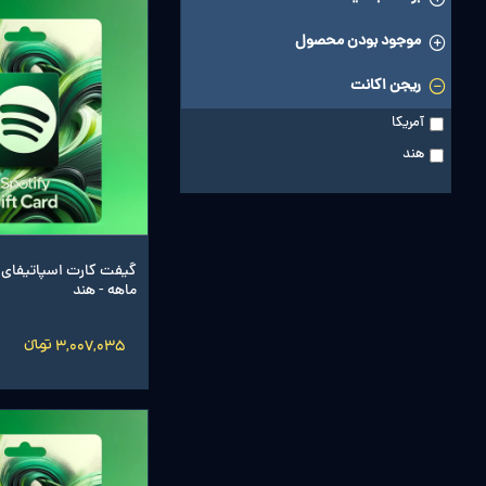
موجود بودن محصول
ریجن اکانت
آمریکا
هند
ماهه - هند
3,007,035 تومانءءء