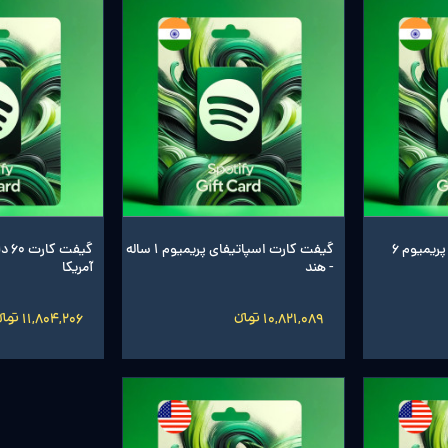
گیفت کارت اسپاتیفای پریمیوم 6
گیفت کارت اسپاتیفای پریمیوم 1 ساله
گیفت
- هند
آمریکا
10,821,089 تومانءءء
11,804,206 تومانءءء