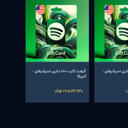
 کارت 60 دلاری اسپاتیفای -
گیفت کارت 100 دلاری اسپاتیفای -
آمریکا
19,574,940 تومانءءء