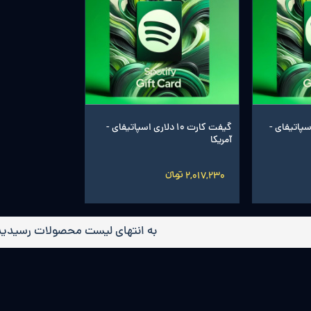
دلاری اسپاتیفای -
گیفت کارت 10 دلاری اسپاتیفای -
آمریکا
2,017,230 تومانءءء
به انتهای لیست محصولات رسیدید